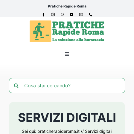
Salta
Pratiche Rapide Roma
al
contenuto
Toggle
Navigation
Pratiche Rapide Roma
Cerca
Disbrigo pratiche
per:
Servizi digitali
SERVIZI DIGITALI
Dove siamo
Sei qui:
praticherapideroma.it
//
Servizi digitali